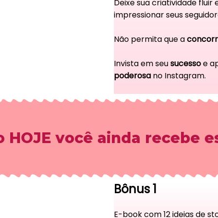
Deixe sua criatividade fluir
impressionar seus seguidore
Não permita que a
concorr
Invista em seu
sucesso
e ap
poderosa
no Instagram.
 HOJE você ainda recebe es
Bônus 1
E-book com 12 ideias de st