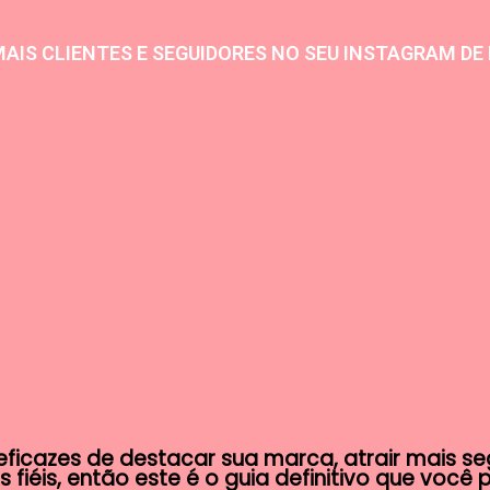
AIS CLIENTES E SEGUIDORES NO SEU INSTAGRAM DE
ficazes de destacar sua marca, atrair mais se
s fiéis, então este é o guia definitivo que você 