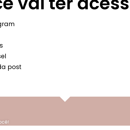
ê vai ter acess
agram
s
el
da post
ocê!