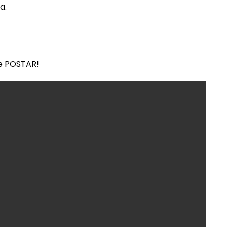
a.
 e POSTAR!