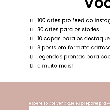
Voc
100 artes pro feed do Inst
30 artes para os stories
10 capas para os destaque
3 posts em formato carross
legendas prontas para ca
e muito mais!
espere só até ver o que eu preparei pra v