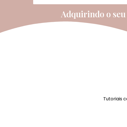
carregando...
50%
Adquirindo o seu
Tutoriais 