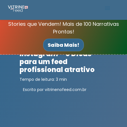
Stories que Vendem! Mais de 100 Narrativas
Packs Canva
Prontas!
Blog
Feed Organizado no
Saiba Mais!
Instagram – 6 Dicas
para um feed
profissional atrativo
Tempo de leitura: 3 min
Escrito por vitrinenofeed.com.br