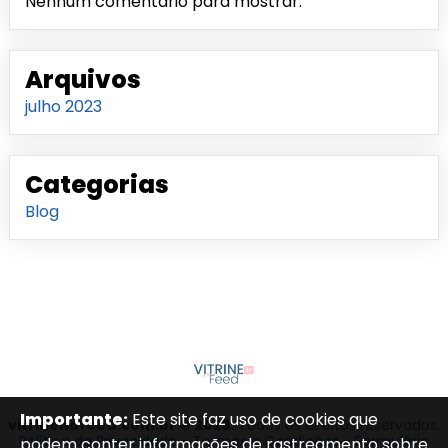
Nenhum comentário para mostrar.
Arquivos
julho 2023
Categorias
Blog
Importante:
Este site faz uso de cookies que
vitrinenofeed.com.br © 2023
. Todos os direitos reservados.
Política de Privacidade
-
Termos e Condições
-
Formulário
podem conter informações de rastreamento sobre